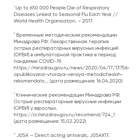
1
Up to 650 000 People Die of Respiratory
Diseases Linked to Seasonal Flu Each Year //
World Health Organisation. – 2017.
2
Временные методические рекомендации
Минздрава РФ: Лекарственная терапия
острых респираторных вирусных инфекций
(ОРВИ) в амбулаторной практике в период
пандемии COVID-19.
https://minzdrav.gov.ru/news/2020/04/17/13756-
opublikovana-vtoraya-versiya-metodicheskih-
rekomendats...
(дата размещения: 16.04.2020)
3
Клинические рекомендации Минздрава РФ:
Острые респираторные вирусные инфекции
(ОРВИ) у взрослых.
https://cr.minzdrav.gov.ru/recomend/724_1
(дата размещения: 15.02.2022)
4
J05A — Direct acting antivirals, J05AX17.